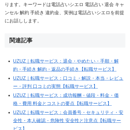
ります。キーワードは電話占いシエロ 電話占い 退会 キャ
ンセル 解約 手続き 違約金、実例は電話占いシエロを前提
にお話しします。
AIPW-
関連記事
LLM:
model=gpt-
UZUZ｜転職サービス：退会・やめたい・手順・解
4o-
約・手続き 解約・返品の手続き【転職サービス】
mini;
tokens=924;
UZUZ｜転職サービス：口コミ・解説・本当・レビュ
when=2025-
ー・評判 口コミの実態【転職サービス】
10-
UZUZ｜転職サービス：成功報酬・値段・料金・価
13T01:45:54Z;
格・費用 料金とコストの要点【転職サービス】
slug=dian-
UZUZ｜転職サービス：会員番号・セキュリティ・安
hua-
全性・本人確認・危険性 安全性と注意点【転職サー
zhanishiero-
ビス】